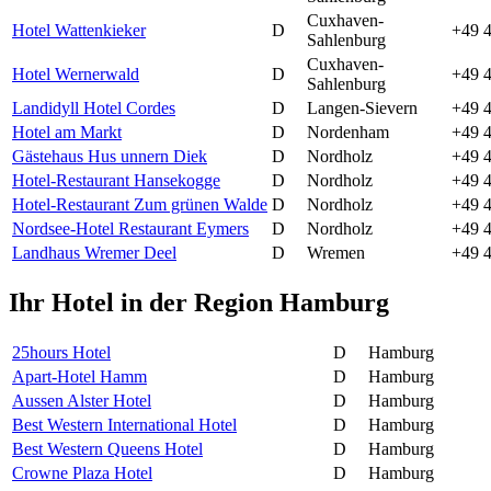
Cuxhaven-
Hotel Wattenkieker
D
+49 
Sahlenburg
Cuxhaven-
Hotel Wernerwald
D
+49 4
Sahlenburg
Landidyll Hotel Cordes
D
Langen-Sievern
+49 4
Hotel am Markt
D
Nordenham
+49 4
Gästehaus Hus unnern Diek
D
Nordholz
+49 4
Hotel-Restaurant Hansekogge
D
Nordholz
+49 
Hotel-Restaurant Zum grünen Walde
D
Nordholz
+49 
Nordsee-Hotel Restaurant Eymers
D
Nordholz
+49 4
Landhaus Wremer Deel
D
Wremen
+49 
Ihr Hotel in der Region Hamburg
25hours Hotel
D
Hamburg
Apart-Hotel Hamm
D
Hamburg
Aussen Alster Hotel
D
Hamburg
Best Western International Hotel
D
Hamburg
Best Western Queens Hotel
D
Hamburg
Crowne Plaza Hotel
D
Hamburg