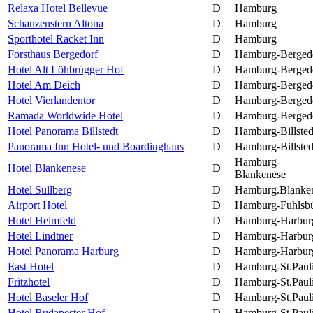
Relaxa Hotel Bellevue
D
Hamburg
Schanzenstern Altona
D
Hamburg
Sporthotel Racket Inn
D
Hamburg
Forsthaus Bergedorf
D
Hamburg-Berged
Hotel Alt Löhbrügger Hof
D
Hamburg-Berged
Hotel Am Deich
D
Hamburg-Berged
Hotel Vierlandentor
D
Hamburg-Berged
Ramada Worldwide Hotel
D
Hamburg-Berged
Hotel Panorama Billstedt
D
Hamburg-Billsted
Panorama Inn Hotel- und Boardinghaus
D
Hamburg-Billsted
Hamburg-
Hotel Blankenese
D
Blankenese
Hotel Süllberg
D
Hamburg.Blanke
Airport Hotel
D
Hamburg-Fuhlsbü
Hotel Heimfeld
D
Hamburg-Harbur
Hotel Lindtner
D
Hamburg-Harbur
Hotel Panorama Harburg
D
Hamburg-Harbur
East Hotel
D
Hamburg-St.Paul
Fritzhotel
D
Hamburg-St.Paul
Hotel Baseler Hof
D
Hamburg-St.Paul
Hotel Budapester Hof
D
Hamburg-St.Paul