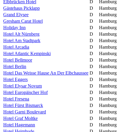
Elbbrücken Hotel
D
Hamburg
Gästehaus Picklapp
D
Hamburg
Grand Elysee
D
Hamburg
Gresham Carat Hotel
D
Hamburg
Holiday Inn
D
Hamburg
Hotel Alt Nürnberg
D
Hamburg
Hotel Am Stadtpark
D
Hamburg
Hotel Arcadia
D
Hamburg
Hotel Atlantic Kempinski
D
Hamburg
Hotel Bellmoor
D
Hamburg
Hotel Berlin
D
Hamburg
Hotel Das Weisse Hause An Der Elbchaussee
D
Hamburg
Hotel Eggers
D
Hamburg
Hotel Elysar Novum
D
Hamburg
Hotel Europäischer Hof
D
Hamburg
Hotel Fresena
D
Hamburg
Hotel Fürst Bismarck
D
Hamburg
Hotel Garni Boulevard
D
Hamburg
Hotel Graf Moltke
D
Hamburg
Hotel Hagemann
D
Hamburg
Hotel Heimhude
D
Hamburg