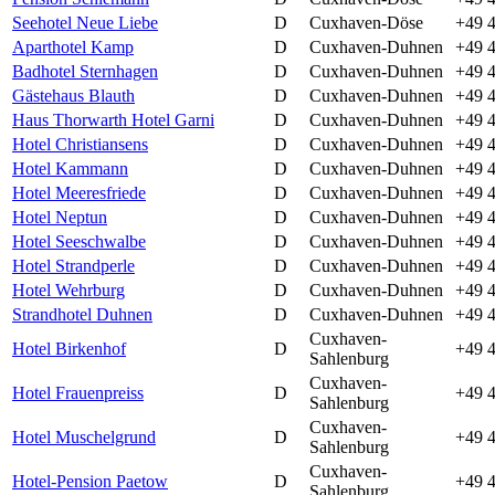
Seehotel Neue Liebe
D
Cuxhaven-Döse
+49 4
Aparthotel Kamp
D
Cuxhaven-Duhnen
+49 4
Badhotel Sternhagen
D
Cuxhaven-Duhnen
+49 
Gästehaus Blauth
D
Cuxhaven-Duhnen
+49 4
Haus Thorwarth Hotel Garni
D
Cuxhaven-Duhnen
+49 4
Hotel Christiansens
D
Cuxhaven-Duhnen
+49 4
Hotel Kammann
D
Cuxhaven-Duhnen
+49 4
Hotel Meeresfriede
D
Cuxhaven-Duhnen
+49 
Hotel Neptun
D
Cuxhaven-Duhnen
+49 
Hotel Seeschwalbe
D
Cuxhaven-Duhnen
+49 4
Hotel Strandperle
D
Cuxhaven-Duhnen
+49 4
Hotel Wehrburg
D
Cuxhaven-Duhnen
+49 4
Strandhotel Duhnen
D
Cuxhaven-Duhnen
+49 
Cuxhaven-
Hotel Birkenhof
D
+49 4
Sahlenburg
Cuxhaven-
Hotel Frauenpreiss
D
+49 4
Sahlenburg
Cuxhaven-
Hotel Muschelgrund
D
+49 
Sahlenburg
Cuxhaven-
Hotel-Pension Paetow
D
+49 4
Sahlenburg