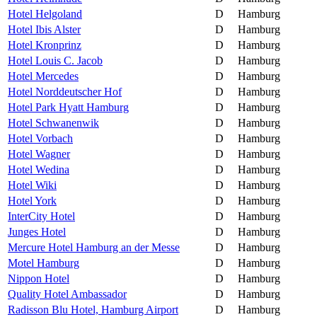
Hotel Helgoland
D
Hamburg
Hotel Ibis Alster
D
Hamburg
Hotel Kronprinz
D
Hamburg
Hotel Louis C. Jacob
D
Hamburg
Hotel Mercedes
D
Hamburg
Hotel Norddeutscher Hof
D
Hamburg
Hotel Park Hyatt Hamburg
D
Hamburg
Hotel Schwanenwik
D
Hamburg
Hotel Vorbach
D
Hamburg
Hotel Wagner
D
Hamburg
Hotel Wedina
D
Hamburg
Hotel Wiki
D
Hamburg
Hotel York
D
Hamburg
InterCity Hotel
D
Hamburg
Junges Hotel
D
Hamburg
Mercure Hotel Hamburg an der Messe
D
Hamburg
Motel Hamburg
D
Hamburg
Nippon Hotel
D
Hamburg
Quality Hotel Ambassador
D
Hamburg
Radisson Blu Hotel, Hamburg Airport
D
Hamburg