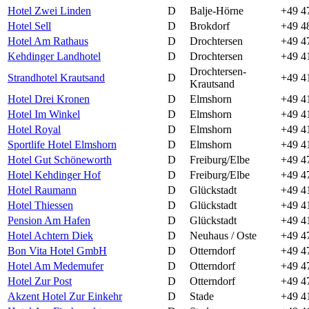
Hotel Zwei Linden
D
Balje-Hörne
+49 4
Hotel Sell
D
Brokdorf
+49 4
Hotel Am Rathaus
D
Drochtersen
+49 4
Kehdinger Landhotel
D
Drochtersen
+49 4
Drochtersen-
Strandhotel Krautsand
D
+49 4
Krautsand
Hotel Drei Kronen
D
Elmshorn
+49 4
Hotel Im Winkel
D
Elmshorn
+49 4
Hotel Royal
D
Elmshorn
+49 4
Sportlife Hotel Elmshorn
D
Elmshorn
+49 4
Hotel Gut Schöneworth
D
Freiburg/Elbe
+49 4
Hotel Kehdinger Hof
D
Freiburg/Elbe
+49 4
Hotel Raumann
D
Glückstadt
+49 4
Hotel Thiessen
D
Glückstadt
+49 4
Pension Am Hafen
D
Glückstadt
+49 4
Hotel Achtern Diek
D
Neuhaus / Oste
+49 4
Bon Vita Hotel GmbH
D
Otterndorf
+49 4
Hotel Am Medemufer
D
Otterndorf
+49 4
Hotel Zur Post
D
Otterndorf
+49 4
Akzent Hotel Zur Einkehr
D
Stade
+49 4