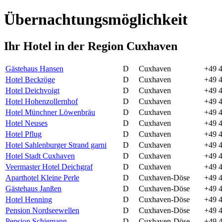
Übernachtungsmöglichkeit
Ihr Hotel in der Region Cuxhaven
Gästehaus Hansen
D
Cuxhaven
+49 
Hotel Beckröge
D
Cuxhaven
+49 4
Hotel Deichvoigt
D
Cuxhaven
+49 4
Hotel Hohenzollernhof
D
Cuxhaven
+49 4
Hotel Münchner Löwenbräu
D
Cuxhaven
+49 4
Hotel Neuses
D
Cuxhaven
+49 
Hotel Pflug
D
Cuxhaven
+49 4
Hotel Sahlenburger Strand garni
D
Cuxhaven
+49 4
Hotel Stadt Cuxhaven
D
Cuxhaven
+49 
Veermaster Hotel Deichgraf
D
Cuxhaven
+49 
Aparthotel Kleine Perle
D
Cuxhaven-Döse
+49 4
Gästehaus Janßen
D
Cuxhaven-Döse
+49 4
Hotel Henning
D
Cuxhaven-Döse
+49 4
Pension Nordseewellen
D
Cuxhaven-Döse
+49 4
Pension Schiemann
D
Cuxhaven-Döse
+49 4