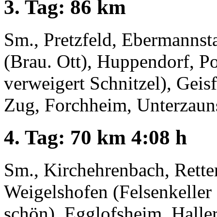
3. Tag: 86 km
Sm., Pretzfeld, Ebermannstad
(Brau. Ott), Huppendorf, P
verweigert Schnitzel), Geis
Zug, Forchheim, Unterzauns
4. Tag: 70 km 4:08 h
Sm., Kirchehrenbach, Retter
Weigelshofen (Felsenkeller
schön), Egglofsheim, Haller