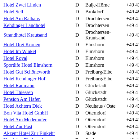
Hotel Zwei Linden
D
Balje-Hörne
+49 4
Hotel Sell
D
Brokdorf
+49 4
Hotel Am Rathaus
D
Drochtersen
+49 4
Kehdinger Landhotel
D
Drochtersen
+49 4
Drochtersen-
Strandhotel Krautsand
D
+49 4
Krautsand
Hotel Drei Kronen
D
Elmshorn
+49 4
Hotel Im Winkel
D
Elmshorn
+49 4
Hotel Royal
D
Elmshorn
+49 4
Sportlife Hotel Elmshorn
D
Elmshorn
+49 4
Hotel Gut Schöneworth
D
Freiburg/Elbe
+49 4
Hotel Kehdinger Hof
D
Freiburg/Elbe
+49 4
Hotel Raumann
D
Glückstadt
+49 4
Hotel Thiessen
D
Glückstadt
+49 4
Pension Am Hafen
D
Glückstadt
+49 4
Hotel Achtern Diek
D
Neuhaus / Oste
+49 4
Bon Vita Hotel GmbH
D
Otterndorf
+49 4
Hotel Am Medemufer
D
Otterndorf
+49 4
Hotel Zur Post
D
Otterndorf
+49 4
Akzent Hotel Zur Einkehr
D
Stade
+49 4