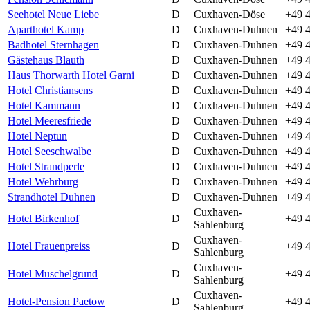
Seehotel Neue Liebe
D
Cuxhaven-Döse
+49 4
Aparthotel Kamp
D
Cuxhaven-Duhnen
+49 4
Badhotel Sternhagen
D
Cuxhaven-Duhnen
+49 
Gästehaus Blauth
D
Cuxhaven-Duhnen
+49 4
Haus Thorwarth Hotel Garni
D
Cuxhaven-Duhnen
+49 4
Hotel Christiansens
D
Cuxhaven-Duhnen
+49 4
Hotel Kammann
D
Cuxhaven-Duhnen
+49 4
Hotel Meeresfriede
D
Cuxhaven-Duhnen
+49 
Hotel Neptun
D
Cuxhaven-Duhnen
+49 
Hotel Seeschwalbe
D
Cuxhaven-Duhnen
+49 4
Hotel Strandperle
D
Cuxhaven-Duhnen
+49 4
Hotel Wehrburg
D
Cuxhaven-Duhnen
+49 4
Strandhotel Duhnen
D
Cuxhaven-Duhnen
+49 
Cuxhaven-
Hotel Birkenhof
D
+49 4
Sahlenburg
Cuxhaven-
Hotel Frauenpreiss
D
+49 4
Sahlenburg
Cuxhaven-
Hotel Muschelgrund
D
+49 
Sahlenburg
Cuxhaven-
Hotel-Pension Paetow
D
+49 4
Sahlenburg