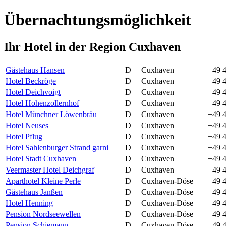
Übernachtungsmöglichkeit
Ihr Hotel in der Region Cuxhaven
Gästehaus Hansen
D
Cuxhaven
+49 
Hotel Beckröge
D
Cuxhaven
+49 4
Hotel Deichvoigt
D
Cuxhaven
+49 4
Hotel Hohenzollernhof
D
Cuxhaven
+49 4
Hotel Münchner Löwenbräu
D
Cuxhaven
+49 4
Hotel Neuses
D
Cuxhaven
+49 
Hotel Pflug
D
Cuxhaven
+49 4
Hotel Sahlenburger Strand garni
D
Cuxhaven
+49 4
Hotel Stadt Cuxhaven
D
Cuxhaven
+49 
Veermaster Hotel Deichgraf
D
Cuxhaven
+49 
Aparthotel Kleine Perle
D
Cuxhaven-Döse
+49 4
Gästehaus Janßen
D
Cuxhaven-Döse
+49 4
Hotel Henning
D
Cuxhaven-Döse
+49 4
Pension Nordseewellen
D
Cuxhaven-Döse
+49 4
Pension Schiemann
D
Cuxhaven-Döse
+49 4