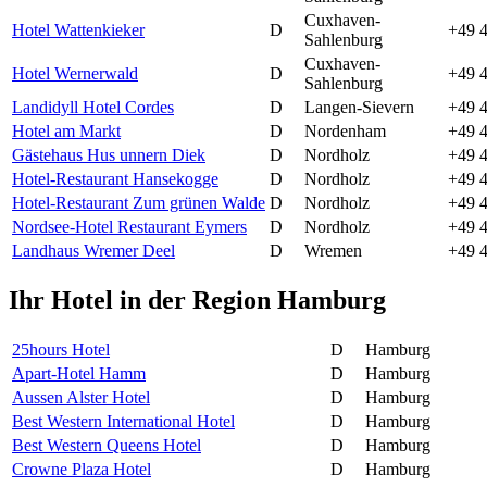
Cuxhaven-
Hotel Wattenkieker
D
+49 
Sahlenburg
Cuxhaven-
Hotel Wernerwald
D
+49 4
Sahlenburg
Landidyll Hotel Cordes
D
Langen-Sievern
+49 4
Hotel am Markt
D
Nordenham
+49 4
Gästehaus Hus unnern Diek
D
Nordholz
+49 4
Hotel-Restaurant Hansekogge
D
Nordholz
+49 
Hotel-Restaurant Zum grünen Walde
D
Nordholz
+49 
Nordsee-Hotel Restaurant Eymers
D
Nordholz
+49 4
Landhaus Wremer Deel
D
Wremen
+49 
Ihr Hotel in der Region Hamburg
25hours Hotel
D
Hamburg
Apart-Hotel Hamm
D
Hamburg
Aussen Alster Hotel
D
Hamburg
Best Western International Hotel
D
Hamburg
Best Western Queens Hotel
D
Hamburg
Crowne Plaza Hotel
D
Hamburg