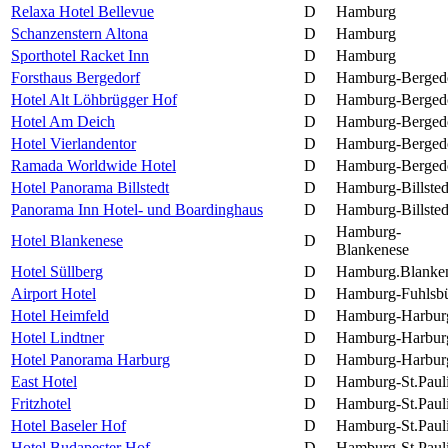
Relaxa Hotel Bellevue
D
Hamburg
Schanzenstern Altona
D
Hamburg
Sporthotel Racket Inn
D
Hamburg
Forsthaus Bergedorf
D
Hamburg-Berged
Hotel Alt Löhbrügger Hof
D
Hamburg-Berged
Hotel Am Deich
D
Hamburg-Berged
Hotel Vierlandentor
D
Hamburg-Berged
Ramada Worldwide Hotel
D
Hamburg-Berged
Hotel Panorama Billstedt
D
Hamburg-Billsted
Panorama Inn Hotel- und Boardinghaus
D
Hamburg-Billsted
Hamburg-
Hotel Blankenese
D
Blankenese
Hotel Süllberg
D
Hamburg.Blanke
Airport Hotel
D
Hamburg-Fuhlsbü
Hotel Heimfeld
D
Hamburg-Harbur
Hotel Lindtner
D
Hamburg-Harbur
Hotel Panorama Harburg
D
Hamburg-Harbur
East Hotel
D
Hamburg-St.Paul
Fritzhotel
D
Hamburg-St.Paul
Hotel Baseler Hof
D
Hamburg-St.Paul
Hotel Budapester Hof
D
Hamburg-St.Paul