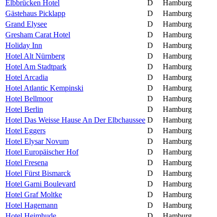
Elbbrücken Hotel
D
Hamburg
Gästehaus Picklapp
D
Hamburg
Grand Elysee
D
Hamburg
Gresham Carat Hotel
D
Hamburg
Holiday Inn
D
Hamburg
Hotel Alt Nürnberg
D
Hamburg
Hotel Am Stadtpark
D
Hamburg
Hotel Arcadia
D
Hamburg
Hotel Atlantic Kempinski
D
Hamburg
Hotel Bellmoor
D
Hamburg
Hotel Berlin
D
Hamburg
Hotel Das Weisse Hause An Der Elbchaussee
D
Hamburg
Hotel Eggers
D
Hamburg
Hotel Elysar Novum
D
Hamburg
Hotel Europäischer Hof
D
Hamburg
Hotel Fresena
D
Hamburg
Hotel Fürst Bismarck
D
Hamburg
Hotel Garni Boulevard
D
Hamburg
Hotel Graf Moltke
D
Hamburg
Hotel Hagemann
D
Hamburg
Hotel Heimhude
D
Hamburg