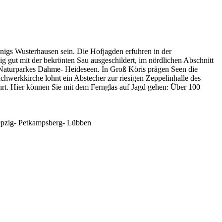
nigs Wusterhausen sein. Die Hofjagden erfuhren in der
g gut mit der bekrönten Sau ausgeschildert, im nördlichen Abschnitt
s Naturparkes Dahme- Heideseen. In Groß Köris prägen Seen die
chwerkkirche lohnt ein Abstecher zur riesigen Zeppelinhalle des
hrt. Hier können Sie mit dem Fernglas auf Jagd gehen: Über 100
epzig- Petkampsberg- Lübben