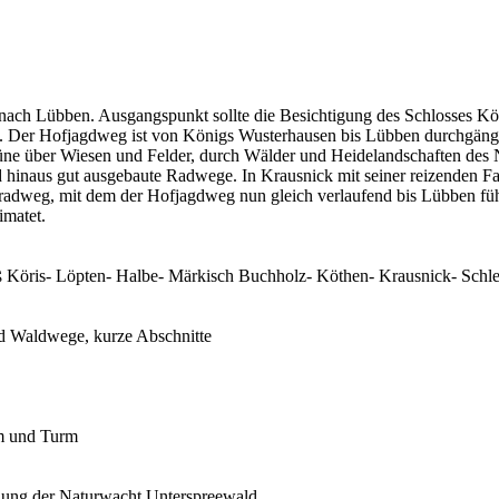
nach Lübben. Ausgangspunkt sollte die Besichtigung des Schlosses Kö
it. Der Hofjagdweg ist von Königs Wusterhausen bis Lübben durchgängi
 Grüne über Wiesen und Felder, durch Wälder und Heidelandschaften de
d hinaus gut ausgebaute Radwege. In Krausnick mit seiner reizenden Fa
eeradweg, mit dem der Hofjagdweg nun gleich verlaufend bis Lübben fü
imatet.
Köris- Löpten- Halbe- Märkisch Buchholz- Köthen- Krausnick- Schl
und Waldwege, kurze Abschnitte
um und Turm
llung der Naturwacht Unterspreewald