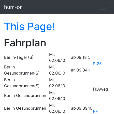
Skip to main content
hum-or
This Page!
Fahrplan
Mi,
Berlin-Tegel (S)
ab
09:18
5
02.06.10
S 25
Berlin
Mi,
an
09:34
1
Gesundbrunnen(S)
02.06.10
Berlin
Mi,
Gesundbrunnen(S)
02.06.10
FuÃweg
Mi,
Berlin Gesundbrunnen
02.06.10
Mi,
Berlin Gesundbrunnen
ab
09:39
10
02.06.10
RE