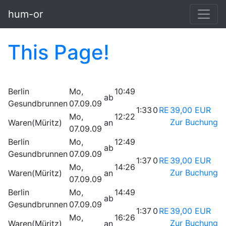
Skip to main content
hum-or
This Page!
Berlin
Mo,
10:49
ab
Gesundbrunnen
07.09.09
1:33
0
RE
39,00 EUR
Mo,
12:22
Zur Buchung
Waren(Müritz)
an
07.09.09
Berlin
Mo,
12:49
ab
Gesundbrunnen
07.09.09
1:37
0
RE
39,00 EUR
Mo,
14:26
Zur Buchung
Waren(Müritz)
an
07.09.09
Berlin
Mo,
14:49
ab
Gesundbrunnen
07.09.09
1:37
0
RE
39,00 EUR
Mo,
16:26
Zur Buchung
Waren(Müritz)
an