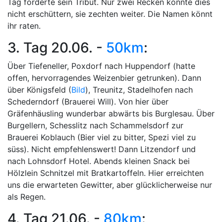
Tag forderte sein Tribut. Nur zwei Recken konnte dies
nicht erschüttern, sie zechten weiter. Die Namen könnt
ihr raten.
3. Tag 20.06. -
50km
:
Über Tiefeneller, Poxdorf nach Huppendorf (hatte
offen, hervorragendes Weizenbier getrunken). Dann
über Königsfeld (
Bild
), Treunitz, Stadelhofen nach
Schederndorf (Brauerei Will). Von hier über
Gräfenhäusling wunderbar abwärts bis Burglesau. Über
Burgellern, Schesslitz nach Schammelsdorf zur
Brauerei Koblauch (Bier viel zu bitter, Spezi viel zu
süss). Nicht empfehlenswert! Dann Litzendorf und
nach Lohnsdorf Hotel. Abends kleinen Snack bei
Hölzlein Schnitzel mit Bratkartoffeln. Hier erreichten
uns die erwarteten Gewitter, aber glücklicherweise nur
als Regen.
4. Tag 21.06. -
80km
: