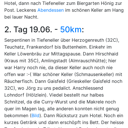
Hotel, dann nach Tiefeneller zum Biergarten Hönig zur
Post. Leckeres
Abendessen
im schönen Keller am Hang
bei lauer Nacht.
2. Tag 19.06. -
50km
:
Serpentinen in Tiefeneller über Herzogenreuth (32C),
Teuchatz, Frankendorf bis Buttenheim. Einkehr im
Keller Löwenbräu zur Mittagspause. Dann Hirschhaid
(Kraus mit 35C), Amlingstadt (Almrauschhütte); hier
war Harry noch nie, da dieser Keller auch noch nie
offen war :-( War schöner Keller (Schmausenkeller) mit
Räucherfisch. Dann Gaisfeld (Grieskeller Gaisfeld noch
32C), wo Jörg zu uns pedalict. Anschliessend
Lohndorf (Hölzlein). Viedel bestellt nur halbes
Schnitzel, da die Curry-Wurst und die Makrele noch
quer im Magen lag, alle anderen konnten nicht genug
bekommen (
Bild
). Dann Rücksturz zum Hotel. Noch ein
kurzes Getränk und dann erschöpft ins Bett. Der heisse