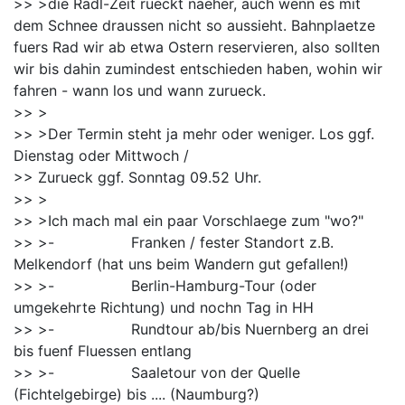
>> >die Radl-Zeit rueckt naeher, auch wenn es mit
dem Schnee draussen nicht so aussieht. Bahnplaetze
fuers Rad wir ab etwa Ostern reservieren, also sollten
wir bis dahin zumindest entschieden haben, wohin wir
fahren - wann los und wann zurueck.
>> >
>> >Der Termin steht ja mehr oder weniger. Los ggf.
Dienstag oder Mittwoch /
>> Zurueck ggf. Sonntag 09.52 Uhr.
>> >
>> >Ich mach mal ein paar Vorschlaege zum "wo?"
>> >- Franken / fester Standort z.B.
Melkendorf (hat uns beim Wandern gut gefallen!)
>> >- Berlin-Hamburg-Tour (oder
umgekehrte Richtung) und nochn Tag in HH
>> >- Rundtour ab/bis Nuernberg an drei
bis fuenf Fluessen entlang
>> >- Saaletour von der Quelle
(Fichtelgebirge) bis .... (Naumburg?)